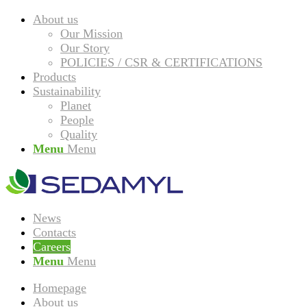
About us
Our Mission
Our Story
POLICIES / CSR & CERTIFICATIONS
Products
Sustainability
Planet
People
Quality
Menu
Menu
News
Contacts
Careers
Menu
Menu
Homepage
About us