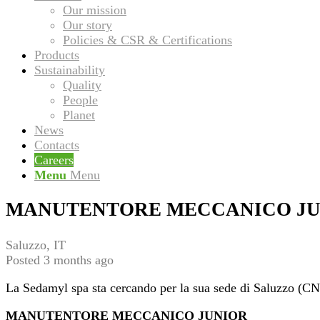
Our mission
Our story
Policies & CSR & Certifications
Products
Sustainability
Quality
People
Planet
News
Contacts
Careers
Menu
Menu
MANUTENTORE MECCANICO JU
Saluzzo, IT
Posted 3 months ago
La Sedamyl spa sta cercando per la sua sede di Saluzzo (CN)
MANUTENTORE MECCANICO JUNIOR