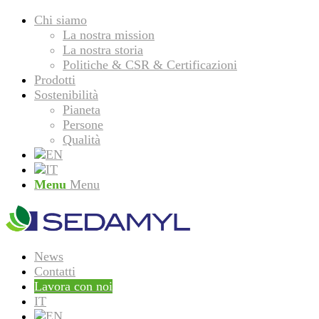
Chi siamo
La nostra mission
La nostra storia
Politiche & CSR & Certificazioni
Prodotti
Sostenibilità
Pianeta
Persone
Qualità
Menu
Menu
News
Contatti
Lavora con noi
IT